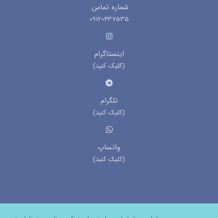
شماره تماس:
09120437535
اینستاگرام
(کلیک کنید)
تلگرام
(کلیک کنید)
واتساپ
(کلیک کنید)