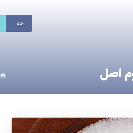
خانه
م اصل