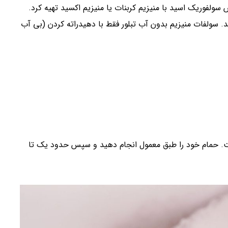
 توان از واکنش سولفوریک اسید با منیزیم کربنات یا منیزیم اکسید تهیه کرد.
 سولفات منیزیم بدون آب تبلور فقط با دهیدراته کردن (بی آب
ت. حمام خود را طبق معمول انجام دهید و سپس حدود یک تا