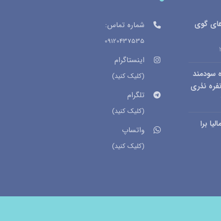
های گوی
شماره تماس:
09120437535
اینستاگرام
 سودمند
(کلیک کنید)
فره نذری
تلگرام
(کلیک کنید)
یا برا
واتساپ
(کلیک کنید)