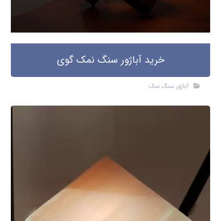
خرید آباژور سنگ نمک گوی
آباژور سنگ نمک