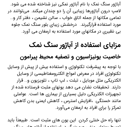
آباژور سنگ نمک با نام آباژور نمکی نیز شناخته شده می شود.
لامپ درون آباژورها زیبایی آن را دو چندان میکند. می‌توانند در
تمامی مکانها از جمله اتاق خواب ، سالن نشیمن ، دفتر کار و…
مورد استفاده قرارگیرند. درخشش زیبای بلور سنگ نمک جلوه
بی نظیری در مکانهای مورد استفاده به ارمغان می آورد.
مزایای استفاده از
آباژور سنگ نمک
خاصیت یونیزاسیون و تصفیه محیط پیرامون
با توجه به پیشرفت تکنولوژی و استفاده بیش از پیش از وسایل
تکنولوژی افراد در معرض امواج الکترومغناطیسی از وسایل
الکتریکی مثل موبایل ، تبلت ، لپ تاپ ، تلویزیون و… قرار
دارند. تحقیقات نشان می دهد یونهای مثبت فرستاده شده از
تجهیزات الکتریکی دلیل بسیاری از بیماری ها است. عواملی
مانند خستگی ،افزایش استرس ، کاهش ایمنی بدن کاهش
تمرکز را برای افراد به ارمغان می‌آورد.
تنها راه حل خنثی کردن این یون های مثبت است. طبیعتاً باید
توسط یونهای منفی صورت گیرد. استفاده از آباژورهای سنگ