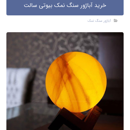
خرید آباژور سنگ نمک بیوتی سالت
آباژور سنگ نمک