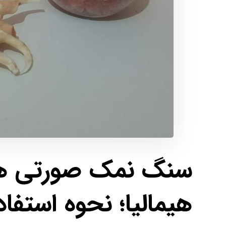
سنگ نمک صورتی
هی
هیمالیا؛ نحوه استف