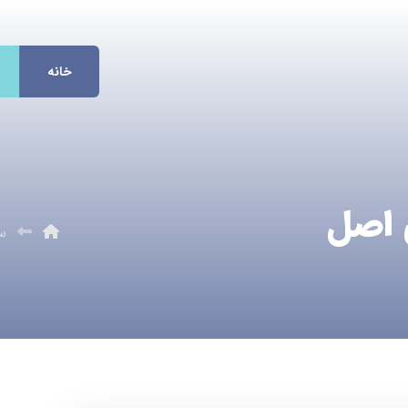
خانه
 اصل
س