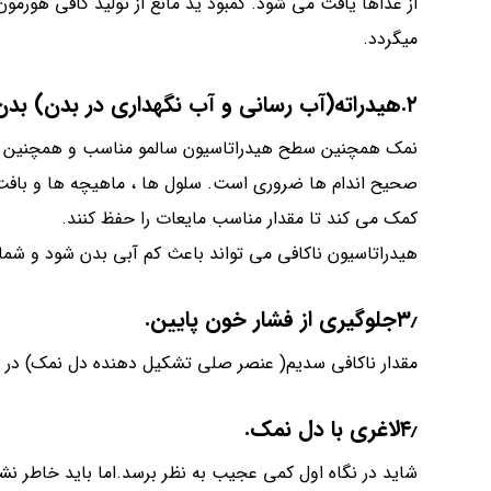
از غذاها یافت می شود. کمبود ید مانع از تولید کافی هورم
میگردد.
۲.هیدراته(آب رسانی و آب نگهداری در بدن) بدن را حفظ می کند.
نمک همچنین سطح هیدراتاسیون سالمو مناسب و همچنین تعاد
صحیح اندام ها ضروری است. سلول ها ، ماهیچه ها و بافت 
کمک می کند تا مقدار مناسب مایعات را حفظ کنند.
هیدراتاسیون ناکافی می تواند باعث کم آبی بدن شود و شم
۳٫جلوگیری از فشار خون پایین.
مقدار ناکافی سدیم( عنصر صلی تشکیل دهنده دل نمک) در ر
۴٫لاغری با دل نمک.
شاید در نگاه اول کمی عجیب به نظر برسد.اما باید خاطر ن