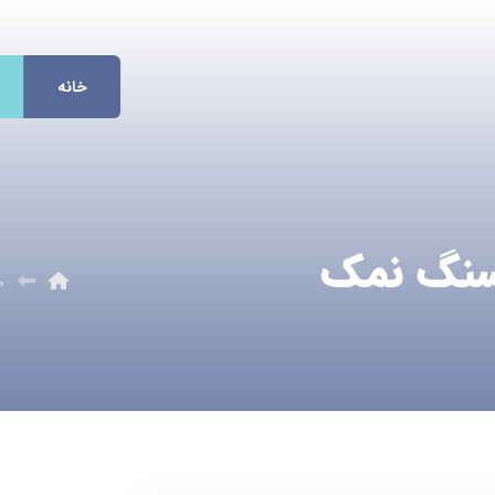
خانه
سنگ نمک
خ