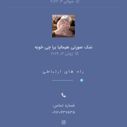
جولای ۳, ۲۰۲۶
نمک صورتی هیمالیا برا چی خوبه
ژوئن ۱۲, ۲۰۲۶
راه های ارتباطی
شماره تماس:
09120437535