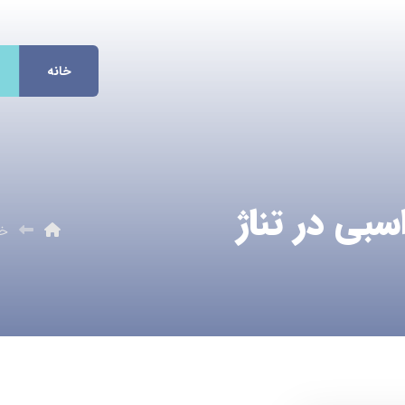
خانه
بی در تناژ
خر