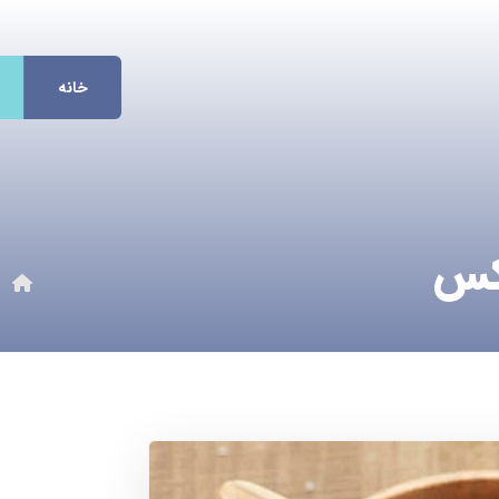
خانه
کس