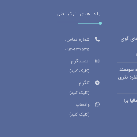
راه های ارتباطی
های گوی
شماره تماس:
09120437535
اینستاگرام
 سودمند
(کلیک کنید)
فره نذری
تلگرام
(کلیک کنید)
یا برا
واتساپ
(کلیک کنید)