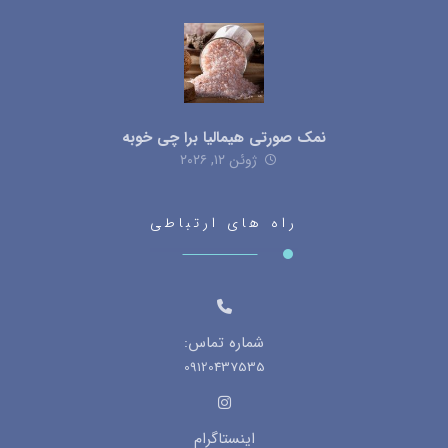
نمک صورتی هیمالیا برا چی خوبه
ژوئن ۱۲, ۲۰۲۶
راه های ارتباطی
شماره تماس:
09120437535
اینستاگرام