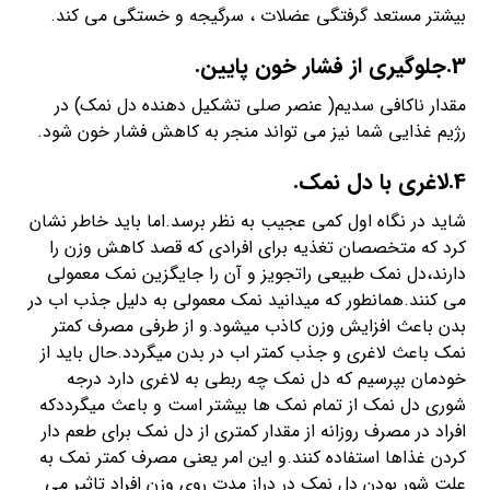
بیشتر مستعد گرفتگی عضلات ، سرگیجه و خستگی می کند.
3.جلوگیری از فشار خون پایین.
مقدار ناکافی سدیم( عنصر صلی تشکیل دهنده دل نمک) در
رژیم غذایی شما نیز می تواند منجر به کاهش فشار خون شود.
4.لاغری با دل نمک.
شاید در نگاه اول کمی عجیب به نظر برسد.اما باید خاطر نشان
کرد که متخصصان تغذیه برای افرادی که قصد کاهش وزن را
دارند،دل نمک طبیعی راتجویز و آن را جایگزین نمک معمولی
می کنند.همانطور که میدانید نمک معمولی به دلیل جذب اب در
بدن باعث افزایش وزن کاذب میشود.و از طرفی مصرف کمتر
نمک باعث لاغری و جذب کمتر اب در بدن میگردد.حال باید از
خودمان بپرسیم که دل نمک چه ربطی به لاغری دارد درجه
شوری دل نمک از تمام نمک ها بیشتر است و باعث میگرددکه
افراد در مصرف روزانه از مقدار کمتری از دل نمک برای طعم دار
کردن غذاها استفاده کنند.و این امر یعنی مصرف کمتر نمک به
علت شور بودن دل نمک در دراز مدت روی وزن افراد تاثیر می