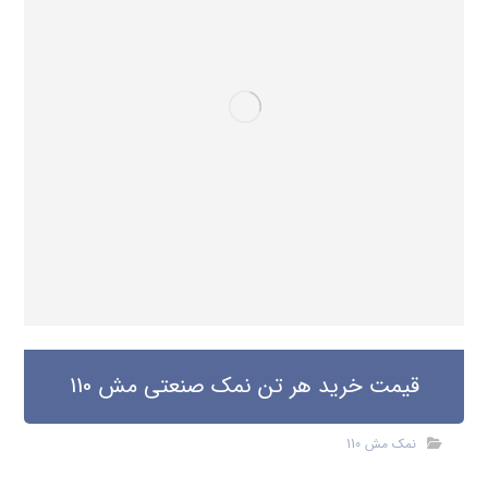
قیمت خرید هر تن نمک صنعتی مش 110
نمک مش 110