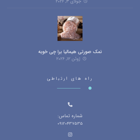
جولای ۳, ۲۰۲۶
نمک صورتی هیمالیا برا چی خوبه
ژوئن ۱۲, ۲۰۲۶
راه های ارتباطی
شماره تماس:
09120437535