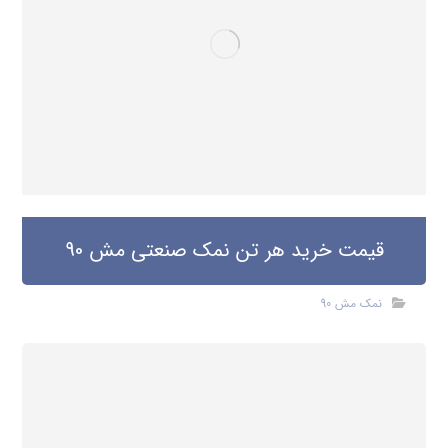
قیمت خرید هر تن نمک صنعتی مش 90
نمک مش 90