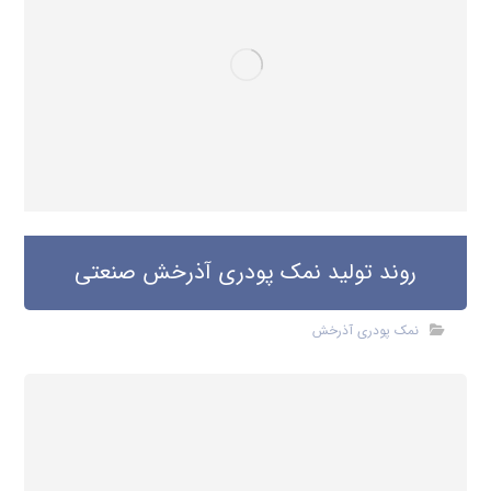
روند تولید نمک پودری آذرخش صنعتی
نمک پودری آذرخش