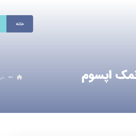
خانه
نمک اپسوم
خر