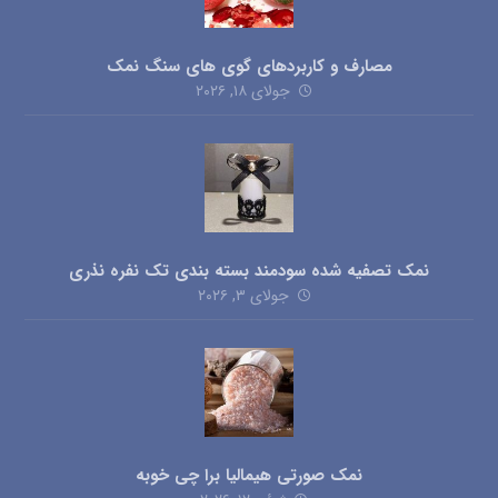
ژوئن ۱۲, ۲۰۲۶
راه های ارتباطی
شماره تماس:
09120437535
اینستاگرام
(کلیک کنید)
تلگرام
(کلیک کنید)