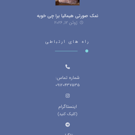
نمک صورتی هیمالیا برا چی خوبه
ژوئن ۱۲, ۲۰۲۶
راه های ارتباطی
شماره تماس:
09120437535
اینستاگرام
(کلیک کنید)