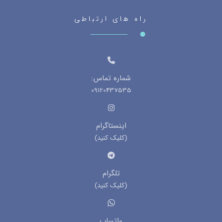
راه های ارتباطی
شماره تماس:
09120437535
اینستاگرام
(کلیک کنید)
تلگرام
(کلیک کنید)
واتساپ