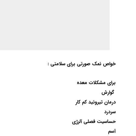
برای مشکلات معده
گوارش
درمان تیروئید کم کار
سردرد
حساسیت فصلی آلرژی
آسم
کمخونی
ورم دست و پا و صورت
فشار خون پایین
بررسی دقیق تر خواص و فواید نمک صورتی
خیس کردن معدنی
حمام های معدنی و نمک روش عالی جهت راحت شدن در پایا