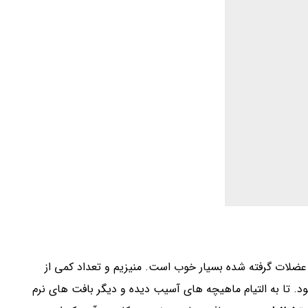
میز می بینید را قبلا ندیده باشید. این چراغ روشن و دکوری
ه کننده طبیعی هوا عمل می کند. که طی این عمل رطوبت
اصل از این لامپ، به سرعت آب موجود در هوا را تبخیر می
ل می شدند، در یون های نمک محبوس می شوند.
:
توان از آن ها برای پخت غذا یا به عنوان بشقاب یا دیس سرو
:
د تا گلو دردتان خوب شود. آب نمک نه تنها درمان فوری برای
را نرم و درد را تسکین دهد.فقط نصف قاشق چایخوری نمک