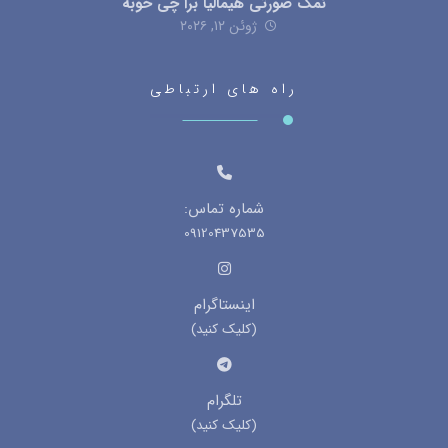
نمک صورتی هیمالیا برا چی خوبه
ژوئن ۱۲, ۲۰۲۶
راه های ارتباطی
شماره تماس:
09120437535
اینستاگرام
(کلیک کنید)
تلگرام
(کلیک کنید)