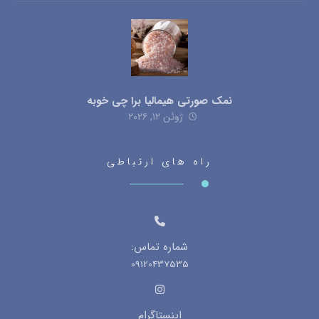
نمک صورتی هیمالیا برا چی خوبه
ژوئن ۱۲, ۲۰۲۶
راه های ارتباطی
شماره تماس:
09120437535
اینستاگرام