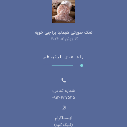
نمک صورتی هیمالیا برا چی خوبه
ژوئن ۱۲, ۲۰۲۶
راه های ارتباطی
شماره تماس:
09120437535
اینستاگرام
(کلیک کنید)