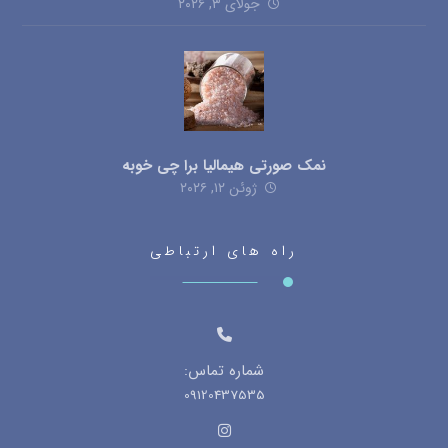
جولای ۳, ۲۰۲۶
نمک صورتی هیمالیا برا چی خوبه
ژوئن ۱۲, ۲۰۲۶
راه های ارتباطی
شماره تماس:
09120437535