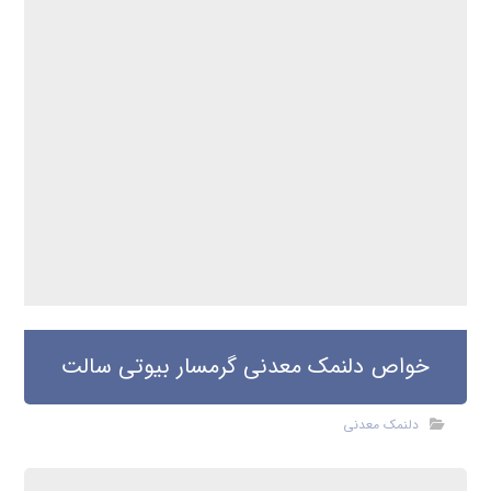
خواص دلنمک معدنی گرمسار بیوتی سالت
دلنمک معدنی