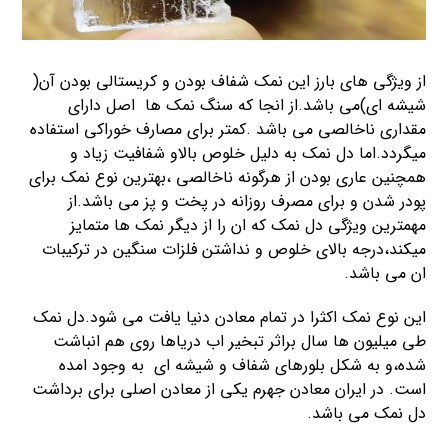
از ویژگی های بارز این نمک شفاف بودن و کریستالی بودن آن(
شیشه ای)می باشد.از انجا که سنگ نمک ها اصل دارای
مقداری ناخالصی می باشد .کمتر برای مصارف خوراکی استفاده
میگردد.اما دل نمک به دلیل خلوص بالاو شفافیت زیاد و
همچنین عاری بودن از هرگونه ناخالصی ،بهترین نوع نمک برای
پودر شدن و برای مصرف روزانه در پخت و پز می باشد.از
مهمترین ویژگی دل نمک که ان را از دیگر نمک ها متمایز
میکند،درجه بالای خلوص و نداشتن فلزات سنگین در ترکیبات
ان می باشد.
این نوع نمک اکثرا در تمام معادن دنیا یافت می شود.دل نمک
طی میلیون ها سال براثر تبخیر اب دریاها روی هم انباشت
شده،و به شکل بلورهای شفاف و شیشه ای به وجود امده
است. در ایران معادن جهرم یکی از معادن اصلی برای برداشت
دل نمک می باشد.