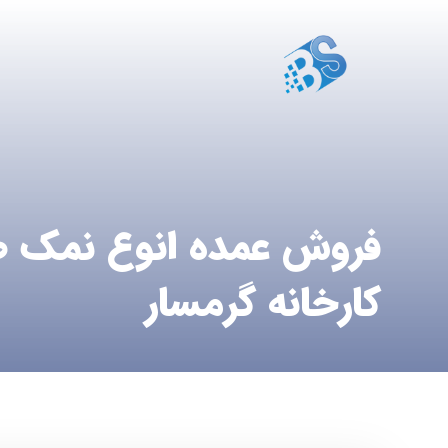
فروش عمده انوع نمک ص
کارخانه گرمسار