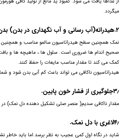
از غذاها یافت می شود. کمبود ید مانع از تولید کافی هورم
میگردد.
۲.هیدراته(آب رسانی و آب نگهداری در بدن) بدن را حفظ می کند.
نمک همچنین سطح هیدراتاسیون سالمو مناسب و همچنین تعاد
صحیح اندام ها ضروری است. سلول ها ، ماهیچه ها و بافت 
کمک می کند تا مقدار مناسب مایعات را حفظ کنند.
هیدراتاسیون ناکافی می تواند باعث کم آبی بدن شود و شم
۳٫جلوگیری از فشار خون پایین.
مقدار ناکافی سدیم( عنصر صلی تشکیل دهنده دل نمک) در ر
۴٫لاغری با دل نمک.
شاید در نگاه اول کمی عجیب به نظر برسد.اما باید خاطر ن