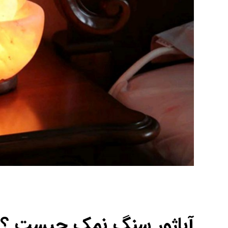
آباژور سنگ نمک چیست ؟