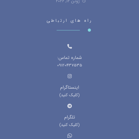
ژوئن ۱۲, ۲۰۲۶
راه های ارتباطی
شماره تماس:
09120437535
اینستاگرام
(کلیک کنید)
تلگرام
(کلیک کنید)