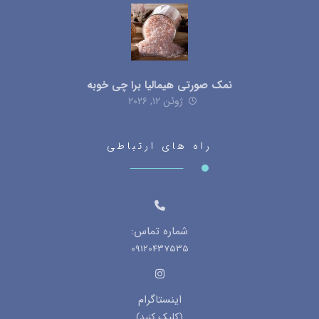
نمک صورتی هیمالیا برا چی خوبه
ژوئن ۱۲, ۲۰۲۶
راه های ارتباطی
شماره تماس:
09120437535
اینستاگرام
(کلیک کنید)