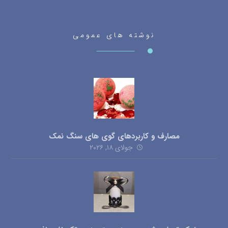
راه های ارتباطی
شماره تماس:
09120437535
اینستاگرام
(کلیک کنید)
تلگرام
(کلیک کنید)