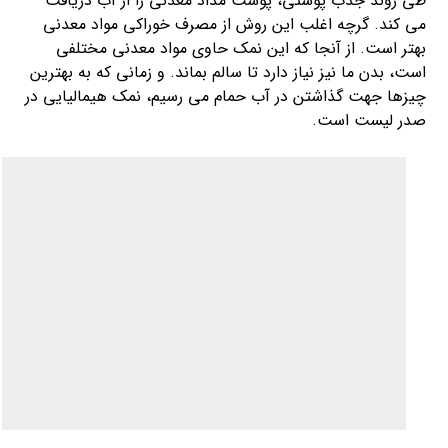
طی روند جذب پوستی، پوست مداد معدنی را از آب دریافت
می کند. گرچه اغلب این روش از مصرف خوراکی مواد معدنی
بهتر است. از آنجا که این نمک حاوی مواد معدنی مختلفی
است، بدن ما نیز نیاز دارد تا سالم بماند. و زمانی که به بهترین
چیزها جهت گذاشتن در آب حمام می رسیم، نمک هیمالیایی در
صدر لیست است.
نمک صورتی هیمالیا برای
تسکین دردها:
یک حمام آب گرم به همراه نمک هیمالیایی جهت شل سازی
عضلات گرفته شده بسیار خوب است. منیزیم و تعداد کمی از
مواد معدنی موجود در این نمک،از طریق پوست جذب می شود.
تا به التیام ماهیچه های آسیب دیده و دیگر بافت های نرم
کمک کند. مواد معدنی در نمک هیمالیا همچنین در
تقویت
استخوانها
، پوست و بافت های پیوندی به کار می آید. که این
اندام ها ممکن است در ایجاد درد در بدن نقش داشته باشند.
نمک صورتی هیمالیا برای
تصفیه هوا: