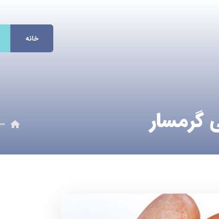
خانه
 گرمسار