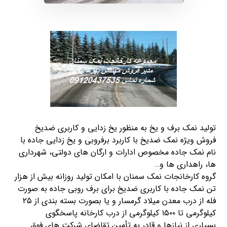
تولید
نمک
برف
و یخ به منظور یخ زدایی و کاربری ضدیخ
فروش ویژه
نمک
ضدیخ با کاربرد برفروبی و یخ زدایی
جاده
با
نام
نمک
جاده
مخصوص ادارات و ارگان های دولتی، شهرداری
ها، راهداری ها و…
گروه کارخانجات
نمک سمنان
با امکان تولید روزانه بیش از هزار
تن
نمک
جاده
با کاربری ضدیخ برای
برف
روبی
جاده
به صورت
فله از درب معدن میلاد گرمسار و یا بصورت بسته بندی از ۲۵
کیلوگرمی تا ۱۵۰۰ کیلوگرمی از درب کارخانه پاسخگوی
بسیاری از نیازها و قادر به تأمین تقاضای شرکت های فوق