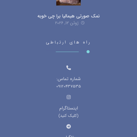
نمک صورتی هیمالیا برا چی خوبه
ژوئن ۱۲, ۲۰۲۶
راه های ارتباطی
شماره تماس:
09120437535
اینستاگرام
(کلیک کنید)