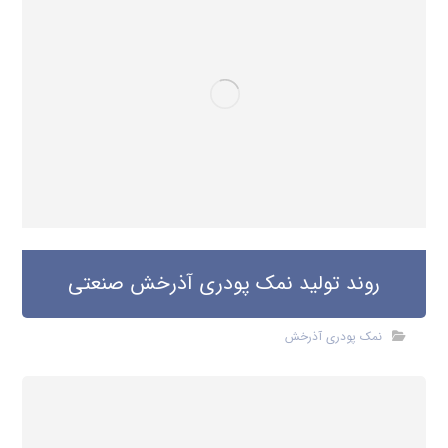
روند تولید نمک پودری آذرخش صنعتی
نمک پودری آذرخش