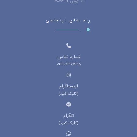
ژوئن ۱۲, ۲۰۲۶
راه های ارتباطی
شماره تماس:
09120437535
اینستاگرام
(کلیک کنید)
تلگرام
(کلیک کنید)