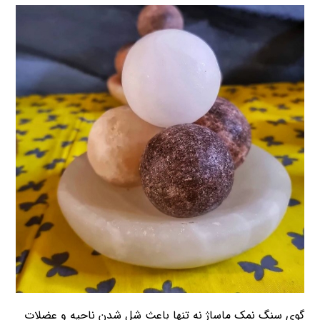
گوی سنگ نمک ماساژ نه تنها باعث شل شدن ناحیه و عضلات