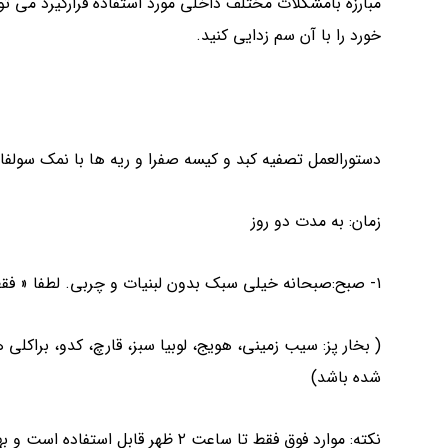
مبارزه بامشکلات مختلف داخلی مورد استفاده قرارگیرد می توان
خورد را با آن سم زدایی کنید.
دستورالعمل تصفیه کبد و کیسه صفرا و ریه ها با نمک سولفات
زمان: به مدت دو روز
۱- صبح:صبحانه خیلی سبک بدون لبنیات و چربی. لطفا « فقط » موارد یاد شده میل شود.
( بخار پز: سیب زمینی، هویج، لوبیا سبز، قارچ، کدو، براکل
شده باشد)
نکته: موارد فوق فقط تا ساعت ۲ ظهر قابل استفاده است و بهد از این ساعت خوردن آنها ممنوع است.