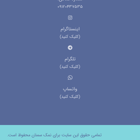
09120437535
اینستاگرام
(کلیک کنید)
تلگرام
(کلیک کنید)
واتساپ
(کلیک کنید)
تمامی حقوق این سایت برای نمک سمنان محفوظ است.