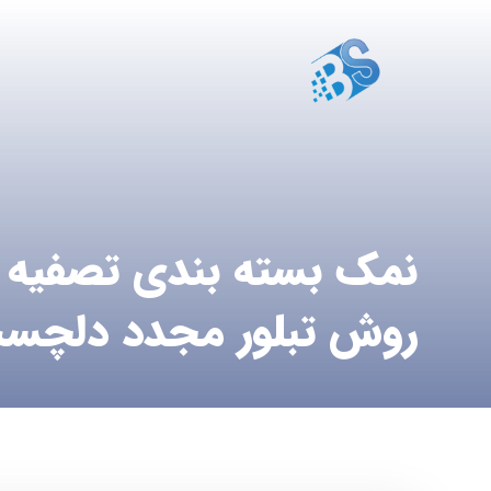
نمک بسته بندی تصفیه 
روش تبلور مجدد دلچس