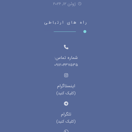
ژوئن ۱۲, ۲۰۲۶
راه های ارتباطی
شماره تماس:
09120437535
اینستاگرام
(کلیک کنید)
تلگرام
(کلیک کنید)