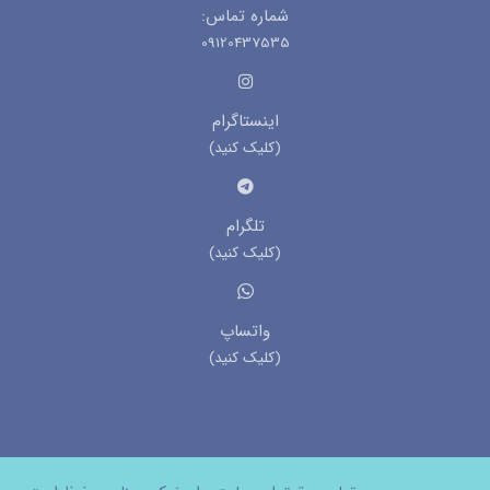
شماره تماس:
09120437535
اینستاگرام
(کلیک کنید)
تلگرام
(کلیک کنید)
واتساپ
(کلیک کنید)