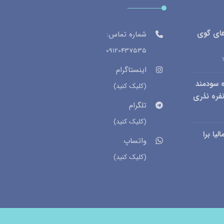
های گوی
شماره تماس:
09120437535
اینستاگرام
 سودمند
(کلیک کنید)
فره نذری
تلگرام
(کلیک کنید)
یا برا
واتساپ
(کلیک کنید)