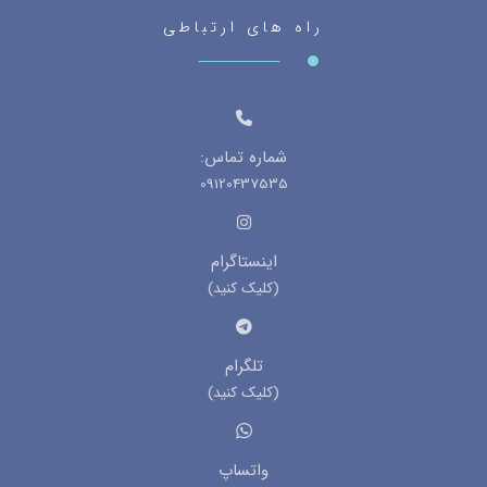
راه های ارتباطی
شماره تماس:
09120437535
اینستاگرام
(کلیک کنید)
تلگرام
(کلیک کنید)
واتساپ