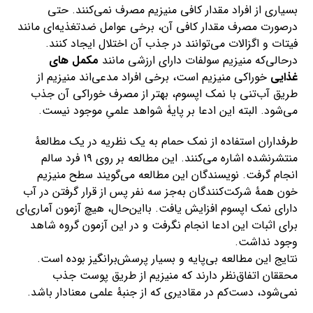
بسیاری از افراد مقدار کافی منیزیم مصرف نمی‌کنند. حتی
درصورت مصرف مقدار کافی آن، برخی عوامل ضدتغذیه‌ای مانند
فیتات و اگزالات می‌توانند در جذب آن اختلال ایجاد کنند.
درحالی‌که منیزیم سولفات دارای ارزشی مانند
مکمل های
غذایی
خوراکی منیزیم است، برخی افراد مدعی‌اند منیزیم از
طریق آب‌تنی با نمک اپسوم، بهتر از مصرف خوراکی آن جذب
می‌شود. البته این ادعا بر پایۀ شواهد علمیِ موجود نیست.
طرفداران استفاده از نمک حمام به یک نظریه در یک مطالعهٔ
منتشرنشده اشاره می‌کنند. این مطالعه بر روی ۱۹ فرد سالم
انجام گرفت. نویسندگان این مطالعه می‌گویند سطح منیزیم
خون همهٔ شرکت‌کنندگان به‌جز سه نفر پس از قرار گرفتن در آب
دارای نمک اپسوم افزایش یافت. بااین‌حال، هیچ آزمون آماری‌ای
برای اثبات این ادعا انجام نگرفت و در این آزمون گروه شاهد
وجود نداشت.
نتایج این مطالعه بی‌پایه و بسیار پرسش‌برانگیز بوده است.
محققان اتفاق‌نظر دارند که منیزیم از طریق پوست جذب
نمی‌شود، دست‌کم در مقادیری که از جنبهٔ علمی معنادار باشد.