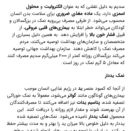
سدیم به دلیل نقشی که به عنوان
الکترولیت
و
محلول
اسمزی
دارد، یک
ماده مغذی ضروری
برای سلامت بدن انسان
محسوب می‌شود. از طرفی مصرف بی‌رویه نمک در بزرگسالان و
کودکان می‌تواند خطر ابتلا به
بیماری‌های قلبی عروقی
، از
قبیل
فشار خون بالا
را افزایش دهد. به همین دلیل بسیاری از
متخصصان و سازمان‌های بهداشت توصیه می‌کنند، مردم
مصرف نمک را کاهش دهند. سازمان بهداشت جهانی توصیه
می‌کند بزرگسالان روزانه کمتر از ۲۰۰۰ میلی‌گرم سدیم مصرف کنند
که معادل ۵ گرم نمک در روز است.
نمک یددار
از آنجا که کمبود عنصر
ید
در رژیم غذایی انسان موجب
بیماری‌های گوناگون مانند
گواتر
می‌شود، معمولاً به نمک خوراکی
تصفیه شده،
پتاسیم یدات
نیز اضافه می‌کنند تا مصرف‌کنندگان
از آن بهره‌مند شوند و مقدار لازم روزانه را دریافت کنند. این
محصول
نمک یددار
نامیده می‌شود. نمک‌های تصفیه شده
یددار به دلیل خلوص بالا میزان ید را بهتر و به مدت بیشتر حفظ
می‌کنند. در ایران با توجه به بررسی‌های انجام شده در سطح