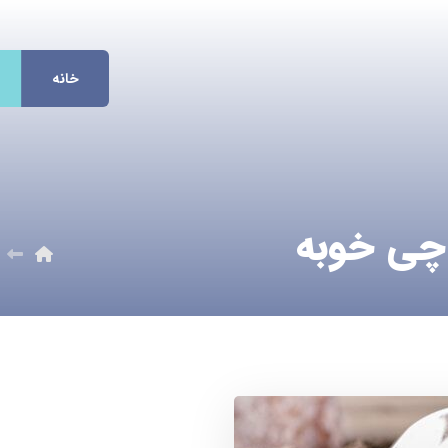
خانه
 چی خوبه