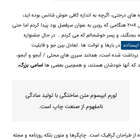
Upcote Farm در چلدنام، سال 2000، جشنواره های درختی، اگرچه به اندازه کافی خوش شانس بوده اید،
جشنواره ی درختان به شمار می رود … این جشنواره را در سال 2008 هنگامی که روبن به عنوان سرفصل بود پیدا کردم اما حتی
که بجنگند، و پسر خوشحالم که می کردم … در حال جشنواره
در بارها و توالت ها. تعادل بین جو و قابلیت
رداشت شده است، همانند سیری های محلی / آبجو و آبجو،
ویید که آنها خودشان هستند، و همچنین بعضی ها
اسامی بزرگ
،
لورم ایپسوم متن ساختگی با تولید سادگی
نامفهوم از صنعت چاپ است.
 از طراحان گرافیک است. چاپگرها و متون بلکه روزنامه و مجله